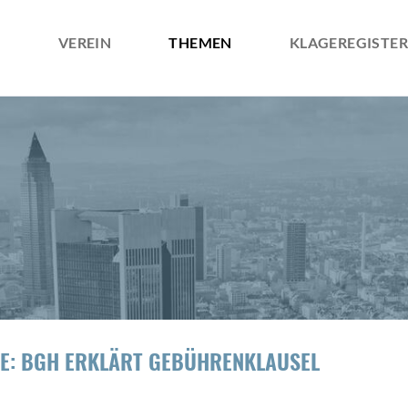
VEREIN
THEMEN
KLAGEREGISTER
ÜBER UNS
ZIELE
SATZUNG
E: BGH ERKLÄRT GEBÜHRENKLAUSEL